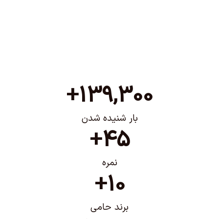
+
139,300
بار شنیده شدن
+
45
نمره
+
10
برند حامی